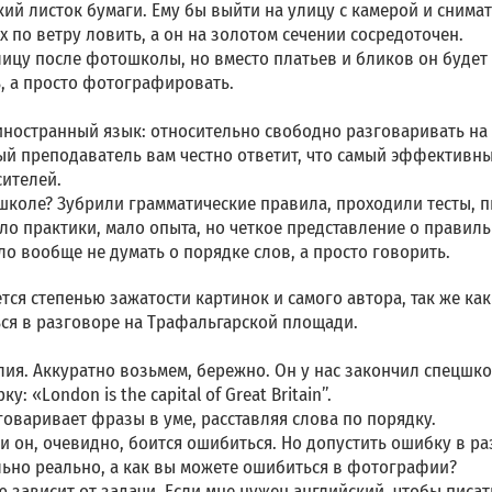
ий листок бумаги. Ему бы выйти на улицу с камерой и снимат
 по ветру ловить, а он на золотом сечении сосредоточен.
лицу после фотошколы, но вместо платьев и бликов он будет 
, а просто фотографировать.
иностранный язык: относительно свободно разговаривать на
ый преподаватель вам честно ответит, что самый эффективны
сителей.
 школе? Зубрили грамматические правила, проходили тесты, п
ло практики, мало опыта, но четкое представление о правиль
о вообще не думать о порядке слов, а просто говорить.
ся степенью зажатости картинок и самого автора, так же ка
ся в разговоре на Трафальгарской площади.
лия. Аккуратно возьмем, бережно. Он у нас закончил спецшко
: «London is the capital of Great Britain”.
оваривает фразы в уме, расставляя слова по порядку.
и он, очевидно, боится ошибиться. Но допустить ошибку в р
льно реально, а как вы можете ошибиться в фотографии?
 зависит от задачи. Если мне нужен английский, чтобы писа