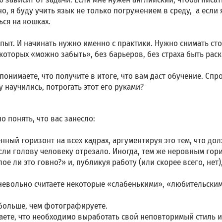
дно, я буду учить язык не только погружением в среду, а есл
ься на кошках.
пыт. И начинать нужно именно с практики. Нужно снимать стол
 которых «можно забыть», без барьеров, без страха быть рас
 понимаете, что получите в итоге, что вам даст обучение. Спр
у научились, потрогать этот его руками?
 понять, что вас занесло:
нный горизонт на всех кадрах, аргументируя это тем, что до
если голову человеку отрезало. Иногда, тем же неровным го
ое ли это говно?» и, публикуя работу (или скорее всего, нет),
 невольно считаете некоторые «слабенькими», «любительским
 больше, чем фотографируете.
таете, что необходимо выработать свой неповторимый стиль 