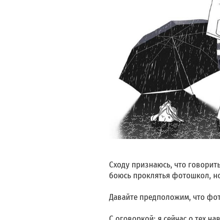
Сходу признаюсь, что говорить
боюсь проклятья фотошкол, но 
Давайте предположим, что фото
С оговоркой: я сейчас о тех на