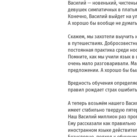
Василий — новенький, чистеньк
девушек симпатичных в платьях
Конечно, Василий выйдет на у
А хорошо бы вообще не думать
Скажем, мы захотели выучить 
в путешествиях. Добросовестн
постоянная практика среди но
Помните, как мы учили язык в
очень мало разговаривали. Ма
предложении. А хорошо бы был
Вредность обучения определяет
правил рождает страх ошибить
А теперь возьмём нашего Васи
имеет стабильно твердую пятерку
Наш Василий миллион раз прог
Ему рассказали как правильно 
иностранном языке действите
Безусловно, подход к обучению