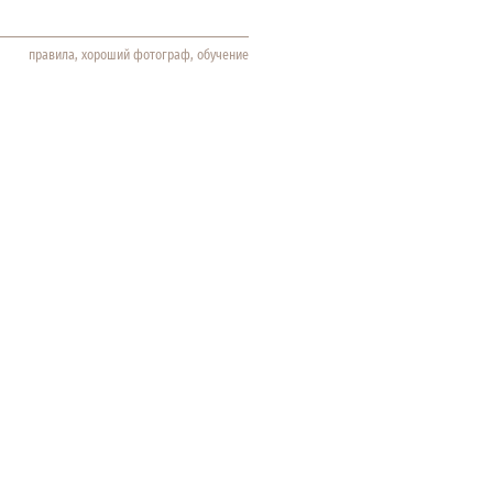
правила
хороший фотограф
обучение