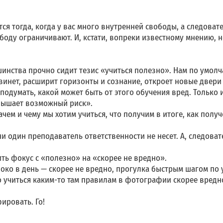
ся тогда, когда у вас много внутренней свободы, а следова
боду ограничивают. И, кстати, вопреки известному мнению, 
шинства прочно сидит тезис «учиться полезно». Нам по умолч
винет, расширит горизонты и сознание, откроет новые двери
подумать, какой может быть от этого обучения вред. Только 
вышает возможный риск».
ачем и чему мы хотим учиться, что получим в итоге, как полу
и один преподаватель ответственности не несет. А, следовате
ть фокус с «полезно» на «скорее не вредно».
локо в день — скорее не вредно, прогулка быстрым шагом по 
что учиться каким-то там правилам в фотографии скорее вредно
ировать. Го!