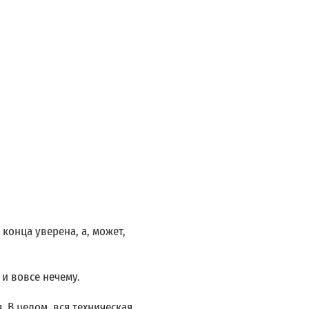
 конца уверена, а, может,
 и вовсе нечему.
. В целом, вся техническая