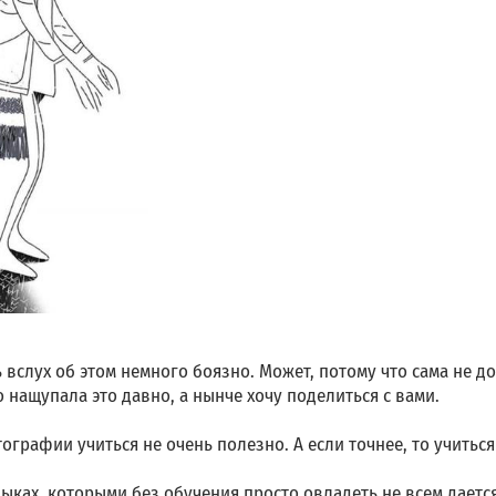
 вслух об этом немного боязно. Может, потому что сама не до
нащупала это давно, а нынче хочу поделиться с вами.
графии учиться не очень полезно. А если точнее, то учиться
выках, которыми без обучения просто овладеть не всем дается