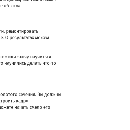
е об этом.
оги, ремонтировать
е. О результатах можем
ь» или «хочу научиться
о научились делать что-то
?
 золотого сечения. Вы должны
строить кадр».
 можете начать смело его